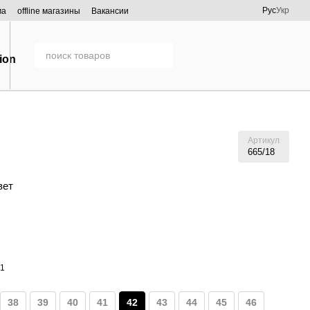
Рус
Укр
ма
offline магазины
Вакансии
Артикул
665/18
вет
38
39
40
41
42
43
44
45
46