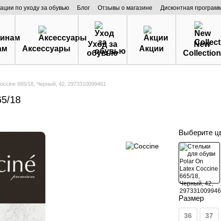
ации по уходу за обувью
Блог
Отзывы о магазине
Дисконтная програм
Уход за
New
ам
Аксессуары
Акции
обувью
Collection
occine 665/18, Черный, 42, 2973310099461
65/18
Выберите ц
Размер
36
37