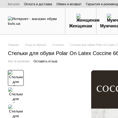
Перейти к основному контенту
Каталог
Оплата и доставка
Обмен и возврат
Гарантия и рекоменд
Договор публичной оферты
О нас
Женщинам
Мужчин
Главная
Уход за обувью
Стельки
Стельки для обуви Polar On Latex C
Стельки для обуви Polar On Latex Coccine 6
Нет в наличии
Оставить отзыв