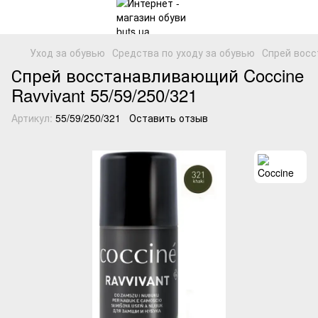
Уход за обувью
Средства по уходу за обувью
Спрей восс
Спрей восстанавливающий Coccine
Ravvivant 55/59/250/321
Артикул:
55/59/250/321
Оставить отзыв