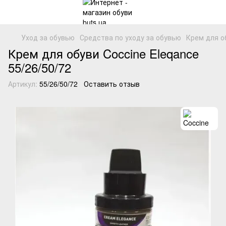
Уход за обувью
Средства по уходу за обувью
Крем для о
Крем для обуви Coccine Eleqance
55/26/50/72
Артикул:
55/26/50/72
Оставить отзыв