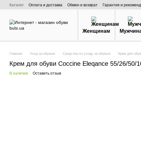
Перейти к основному контенту
Каталог
Оплата и доставка
Обмен и возврат
Гарантия и рекоменд
Договор публичной оферты
О нас
Женщинам
Мужчин
Главная
Уход за обувью
Средства по уходу за обувью
Крем для обув
Крем для обуви Coccine Eleqance 55/26/50/1
В наличии
Оставить отзыв