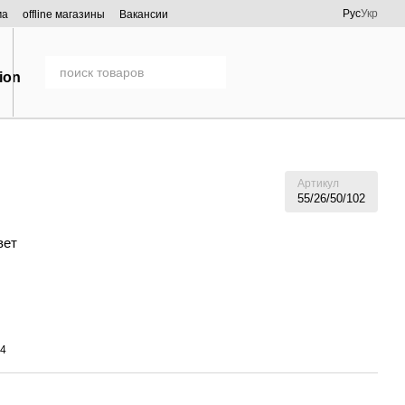
Рус
Укр
ма
offline магазины
Вакансии
Артикул
55/26/50/102
вет