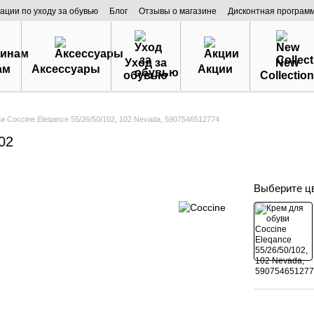
ации по уходу за обувью
Блог
Отзывы о магазине
Дисконтная програм
Уход за
New
ам
Аксессуары
Акции
обувью
Collection
и Coccine Eleqance 55/26/50/102, 102 Nevada, 5907546512774
02
Выберите ц