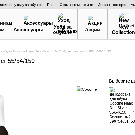
ации по уходу за обувью
Блог
Отзывы о магазине
Дисконтная програм
Уход за
New
ам
Аксессуары
Акции
обувью
Collection
я обуви Coccine Nano Deo Silver 55/54/150, Бесцветный, 5907546514532
er 55/54/150
Выберите ц