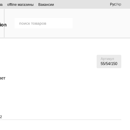
Рус
Укр
ма
offline магазины
Вакансии
Артикул
55/54/150
вет