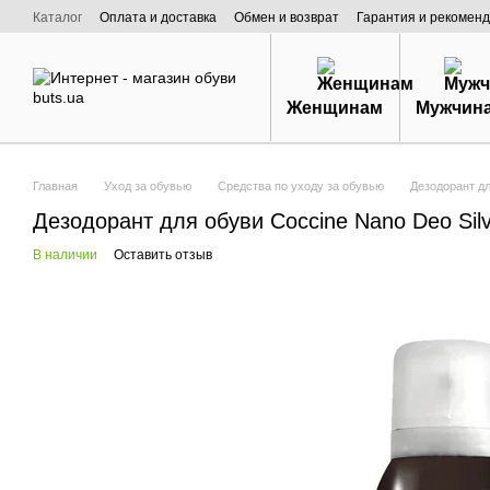
Перейти к основному контенту
Каталог
Оплата и доставка
Обмен и возврат
Гарантия и рекоменд
Договор публичной оферты
О нас
Женщинам
Мужчин
Главная
Уход за обувью
Средства по уходу за обувью
Дезодорант дл
Дезодорант для обуви Coccine Nano Deo Silv
В наличии
Оставить отзыв