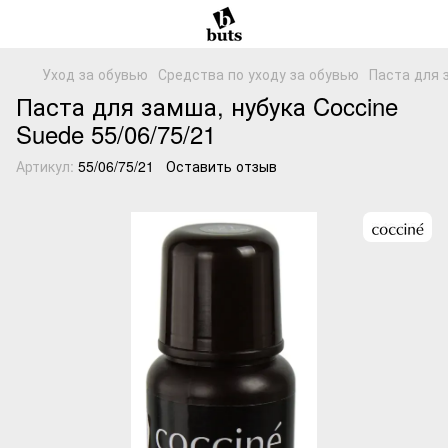
Уход за обувью
Средства по уходу за обувью
Паста для з
Паста для замша, нубука Coccine
Suede 55/06/75/21
Артикул:
55/06/75/21
Оставить отзыв