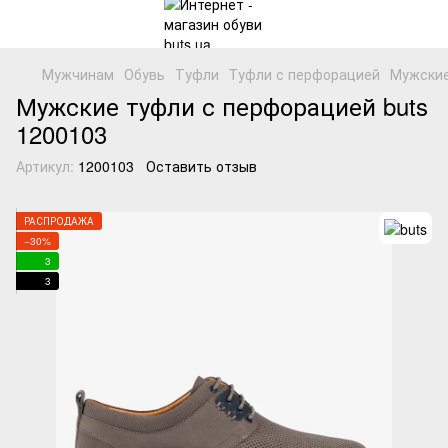
Мужчинам
Обувь
Туфли
Tуфли с перфорацией
Мужские
Мужские туфли с перфорацией buts
1200103
Артикул:
1200103
Оставить отзыв
РАСПРОДАЖА
−30%
3
3