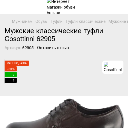
Мужчинам
Обувь
Туфли
Tуфли классические
Мужские к
Мужские классические туфли
Cosottinni 62905
Артикул:
62905
Оставить отзыв
РАСПРОДАЖА
−50%
3
3