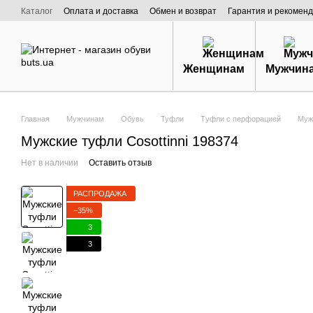
Перейти к основному контенту
Каталог
Оплата и доставка
Обмен и возврат
Гарантия и рекоменд
Договор публичной оферты
О нас
Женщинам
Мужчин
Главная
Мужчинам
Обувь
Туфли
Tуфли с перфорацией
Мужс
Мужские туфли Cosottinni 198374
Нет в наличии
Оставить отзыв
РАСПРОДАЖА
−35%
3
3