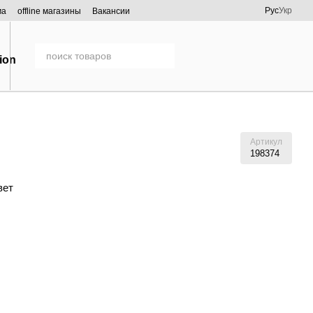
Рус
Укр
ма
offline магазины
Вакансии
Артикул
198374
вет