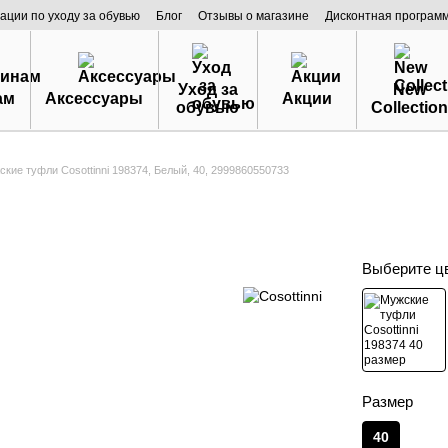
ации по уходу за обувью
Блог
Отзывы о магазине
Дисконтная програм
Уход за
New
ам
Аксессуары
Акции
обувью
Collection
кие туфли Cosottinni 198374, Белый, 40, 2999860550733
Выберите ц
Размер
40