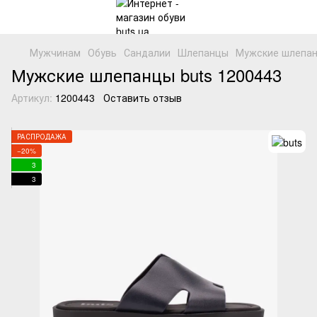
Мужчинам
Обувь
Сандалии
Шлепанцы
Мужские шлепанц
Мужские шлепанцы buts 1200443
Артикул:
1200443
Оставить отзыв
РАСПРОДАЖА
−20%
3
3