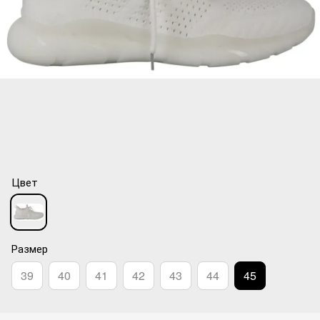
Цвет
Размер
39
40
41
42
43
44
45