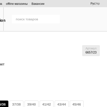
Рус
Укр
ма
offline магазины
Вакансии
Артикул
6657/23
вет
5/36
37/38
39/40
41/42
43/44
45/46