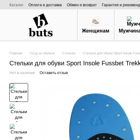
Перейти к основному контенту
Каталог
Оплата и доставка
Обмен и возврат
Гарантия и рекоменд
Договор публичной оферты
О нас
Женщинам
Мужчин
Главная
Уход за обувью
Стельки
Стельки для обуви Sport Insole Fus
Стельки для обуви Sport Insole Fussbet Trek
Нет в наличии
Оставить отзыв