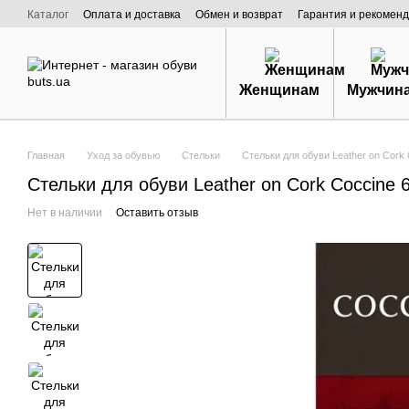
Перейти к основному контенту
Каталог
Оплата и доставка
Обмен и возврат
Гарантия и рекоменд
Договор публичной оферты
О нас
Женщинам
Мужчин
Главная
Уход за обувью
Стельки
Стельки для обуви Leather on Cork 
Стельки для обуви Leather on Cork Coccine 
Нет в наличии
Оставить отзыв