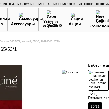
ации по уходу за обувью
Блог
Отзывы о магазине
Дисконтная програм
Уход за
New
ам
Аксессуары
Акции
обувью
Collection
Coccine 665/53/1, Черный, 35/36, 2999860614770
665/53/1
Выберите ц
Размер
35/36