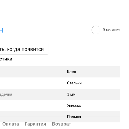
н
В желания
ь, когда появится
стики
Кожа
Стельки
зделия
3 мм
Унисекс
Польша
Оплата
Гарантия
Возврат