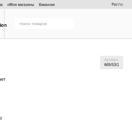
Рус
Укр
ма
offline магазины
Вакансии
Артикул
665/53/1
вет