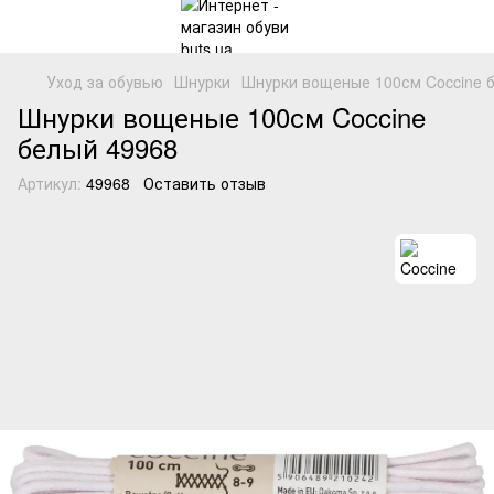
Уход за обувью
Шнурки
Шнурки вощеные 100см Coccine б
Шнурки вощеные 100см Coccine
белый 49968
Артикул:
49968
Оставить отзыв