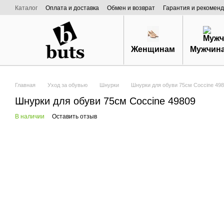
Перейти к основному контенту
Каталог
Оплата и доставка
Обмен и возврат
Гарантия и рекоменд
Договор публичной оферты
О нас
Женщинам
Мужчин
Главная
Уход за обувью
Шнурки
Шнурки для обуви 75см Coccine 498
Шнурки для обуви 75см Coccine 49809
В наличии
Оставить отзыв