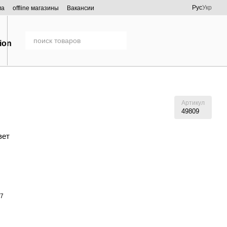
Рус
Укр
ма
offline магазины
Вакансии
Артикул
49809
вет