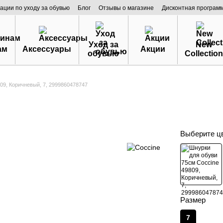
ации по уходу за обувью
Блог
Отзывы о магазине
Дисконтная програм
Уход за
New
ам
Аксессуары
Акции
обувью
Collection
09, Коричневый, 7, 2999860478747
Выберите ц
Размер
7