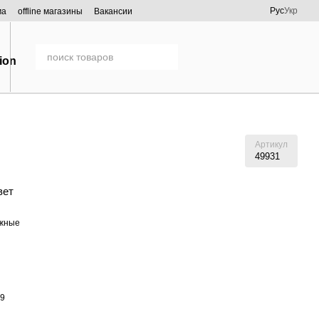
Рус
Укр
ма
offline магазины
Вакансии
Артикул
49931
вет