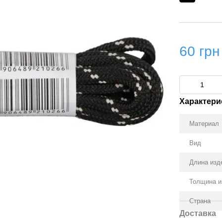
60 грн
Характери
Материал
Вид
Длина изд
Толщина и
Страна
Доставка