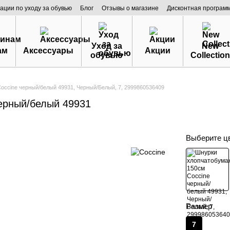
ации по уходу за обувью
Блог
Отзывы о магазине
Дисконтная програм
Уход за
New
ам
Аксессуары
Акции
обувью
Collection
ccine черный/белый 49931, Черный/Белый, 7, 2999860536409
ерный/белый 49931
Выберите ц
Размер
7