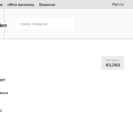
Рус
Укр
ма
offline магазины
Вакансии
Артикул
4012969
вет