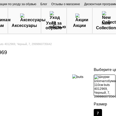
ации по уходу за обувью
Блог
Отзывы о магазине
Дисконтная програм
Уход за
New
ам
Аксессуары
Акции
обувью
Collection
ts 4012969, Черный, 7, 2999860735642
969
Выберите ц
Размер
7