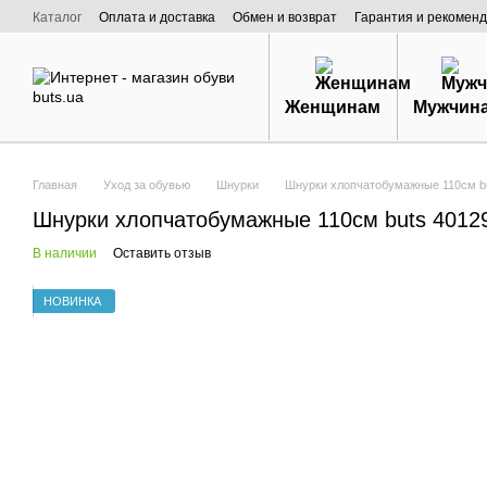
Перейти к основному контенту
Каталог
Оплата и доставка
Обмен и возврат
Гарантия и рекоменд
Договор публичной оферты
О нас
Женщинам
Мужчин
Главная
Уход за обувью
Шнурки
Шнурки хлопчатобумажные 110см bu
Шнурки хлопчатобумажные 110см buts 4012
В наличии
Оставить отзыв
НОВИНКА