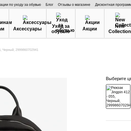
ации по уходу за обувью
Блог
Отзывы о магазине
Дисконтная програм
Уход за
New
ам
Аксессуары
Акции
обувью
Collection
55, Черный, 2999860702941
Выберите ц