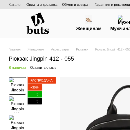
Перейти к основному контенту
Каталог
Оплата и доставка
Обмен и возврат
Гарантия и рекоменд
Договор публичной оферты
О нас
Женщинам
Мужчин
Главная
Женщинам
Аксессуары
Рюкзаки
Рюкзак Jingpin 412 - 0
Рюкзак Jingpin 412 - 055
В наличии
Оставить отзыв
РАСПРОДАЖА
−30%
3
3