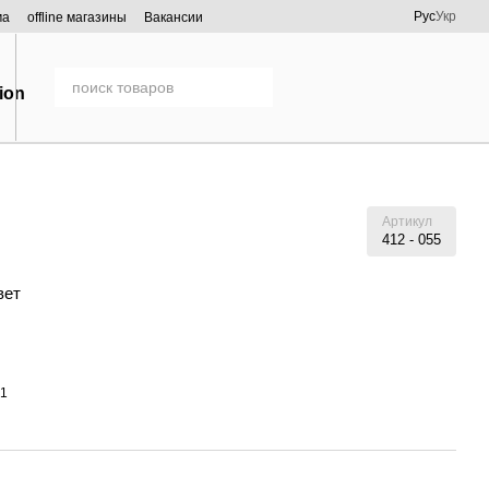
Рус
Укр
ма
offline магазины
Вакансии
Артикул
412 - 055
вет