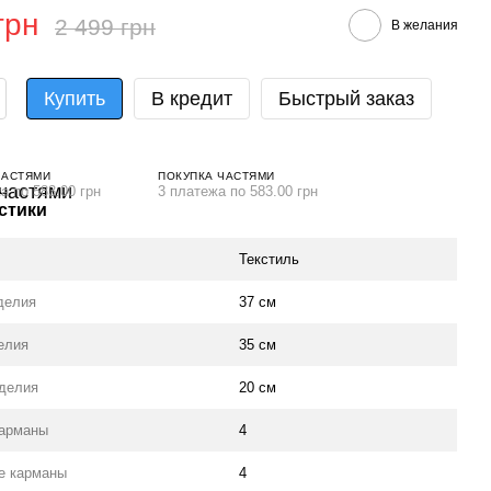
грн
2 499 грн
В желания
Купить
В кредит
Быстрый заказ
ЧАСТЯМИ
ПОКУПКА ЧАСТЯМИ
а по 583.00 грн
3 платежа по 583.00 грн
стики
Текстиль
делия
37 см
елия
35 см
делия
20 см
карманы
4
е карманы
4