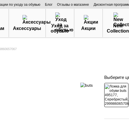
ации по уходу за обувью
Блог
Отзывы о магазине
Дисконтная програм
Уход за
New
ам
Аксессуары
Акции
обувью
Collection
99860657067
Выберите ц