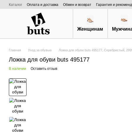
Перейти к основному контенту
Каталог
Оплата и доставка
Обмен и возврат
Гарантия и рекоменд
Договор публичной оферты
О нас
Женщинам
Мужчин
Главная
Уход за обувью
Ложка для обуви buts 495177, Серебристый, 29
Ложка для обуви buts 495177
В наличии
Оставить отзыв