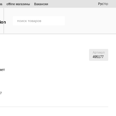
Рус
Укр
ма
offline магазины
Вакансии
Артикул
495177
вет