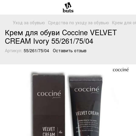
Уход за обувью
Средства по уходу за обувью
Крем для об
Крем для обуви Coccine VELVET
CREAM Ivory 55/261/75/04
Артикул:
55/261/75/04
Оставить отзыв