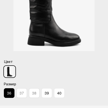
Цвет
Размер
36
37
38
39
40