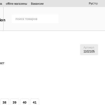
Рус
Укр
ма
offline магазины
Вакансии
Артикул
1102105
вет
38
39
40
41