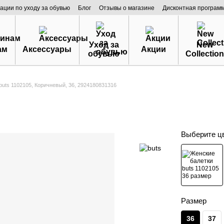
ации по уходу за обувью
Блог
Отзывы о магазине
Дисконтная програм
Уход за
New
ам
Аксессуары
Акции
обувью
Collection
buts 1102105, Коричневый, 36, 2924180831316
Выберите ц
Размер
36
37