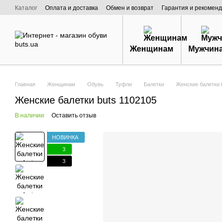
Перейти к основному контенту
Каталог
Оплата и доставка
Обмен и возврат
Гарантия и рекоменд
Договор публичной оферты
О нас
Женщинам
Мужчин
Главная
Женщинам
Обувь
Туфли
Балетки
Женские балетки 
Женские балетки buts 1102105
В наличии
Оставить отзыв
НОВИНКА
3
3