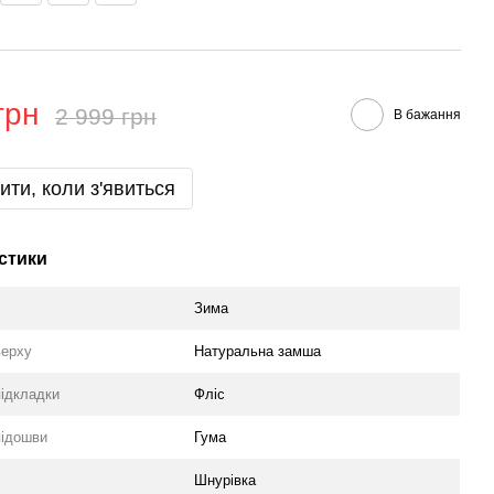
грн
2 999 грн
В бажання
ити, коли з'явиться
стики
Зима
верху
Натуральна замша
підкладки
Фліс
підошви
Гума
Шнурівка