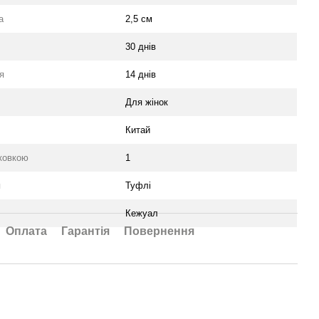
а
2,5 см
30 днів
я
14 днів
Для жінок
Китай
аковкою
1
я
Туфлі
Кежуал
Оплата
Гарантія
Повернення