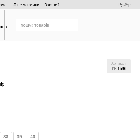
Рус
Укр
рама
offline магазини
Вакансії
Артикул
1101596
лір
38
39
40