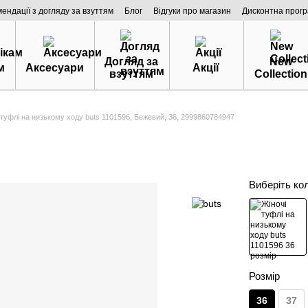
мендації з догляду за взуттям
Блог
Відгуки про магазин
Дисконтна прог
Догляд за
New
м
Аксесуари
Акції
взуттям
Collection
 туфлі на низькому ходу buts 1101596, Бежевий, 36, 2999860784947
Виберіть ко
Розмір
36
37