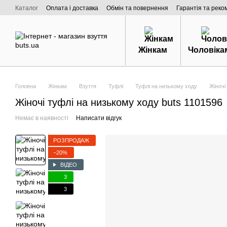
Перейти к основному контенту
Каталог
Оплата і доставка
Обмін та повернення
Гарантія та реко
Договір публічної оферти
Про нас
Жінкам
Чоловіка
Головна
Жінкам
Взуття
Туфлі
Туфлі на низькому ходу
Жіночі
Жіночі туфлі на низькому ходу buts 1101596
Немає в наявності
Написати відгук
РОЗПРОДАЖ
−20%
ВІДЕО
3
3