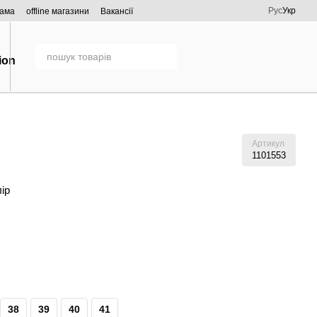
Рус
Укр
рама
offline магазини
Вакансії
Артикул
1101553
лір
38
39
40
41