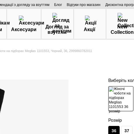
мендації з догляду за взуттям
Блог
Відгуки про магазин
Дисконтна прог
Догляд за
New
м
Аксесуари
Акції
взуттям
Collection
боти на підборах Meglias 1101553, Чорний, 36, 2999860782011
Виберіть ко
Розмір
36
37