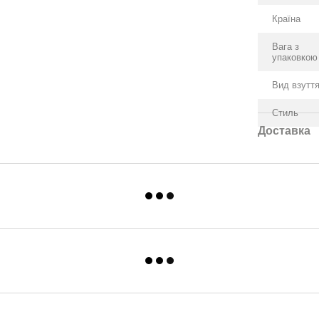
Країна
Вага з
упаковкою
Вид взутт
Стиль
Доставка