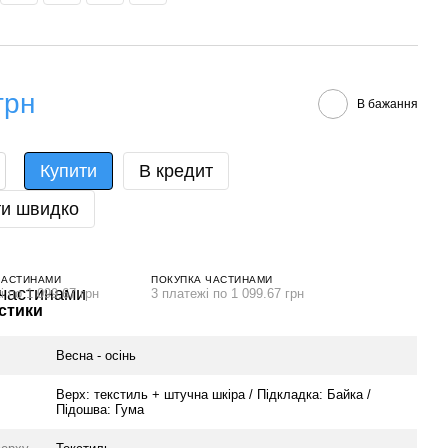
грн
В бажання
Купити
В кредит
и швидко
ЧАСТИНАМИ
ПОКУПКА ЧАСТИНАМИ
і по 1 099.67 грн
3 платежі по 1 099.67 грн
стики
Весна - осінь
Верх: текстиль + штучна шкіра / Підкладка: Байка /
Підошва: Гума