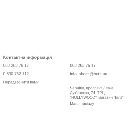
Контактна інформація
063 263 76 17
063 263 76 17
0 800 752 112
info_shoes@buts.ua
Передзвонити вам?
Чернігів, проспект Левка
Лук'яненка, 74, ТРЦ
"HOLLYWOOD", магазин "buts"
Мапа проїзду