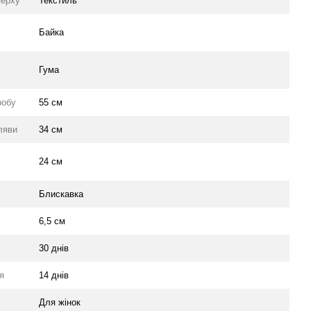
верху
Текстиль
Байка
Гума
робу
55 см
ляви
34 см
24 см
Блискавка
6,5 см
30 днів
я
14 днів
Для жінок