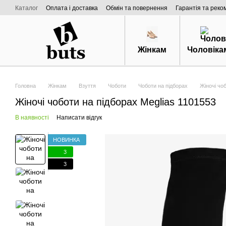
Перейти к основному контенту
Каталог
Оплата і доставка
Обмін та повернення
Гарантія та реко
Договір публічної оферти
Про нас
Жінкам
Чоловіка
Головна
Жінкам
Взуття
Чоботи
Чоботи на підборах
Жіночі чо
Жіночі чоботи на підборах Meglias 1101553
В наявності
Написати відгук
НОВИНКА
3
3