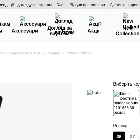
мендації з догляду за взуттям
Блог
Відгуки про магазин
Дисконтна прог
Догляд за
New
м
Аксесуари
Акції
взуттям
Collection
боти на підборах buts 1101658, Чорний, 36, 2999860790726
Виберіть ко
Розмір
36
37