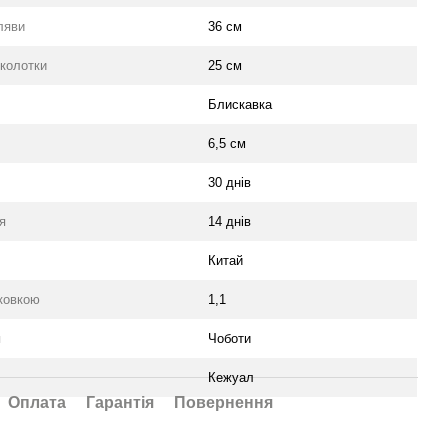
ляви
36 см
колотки
25 см
Блискавка
6,5 см
30 днів
я
14 днів
Китай
аковкою
1,1
я
Чоботи
Кежуал
Оплата
Гарантія
Повернення