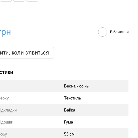
грн
В бажання
ити, коли з'явиться
стики
Весна - осінь
верху
Текстиль
підкладки
Байка
підошви
Гума
робу
53 см