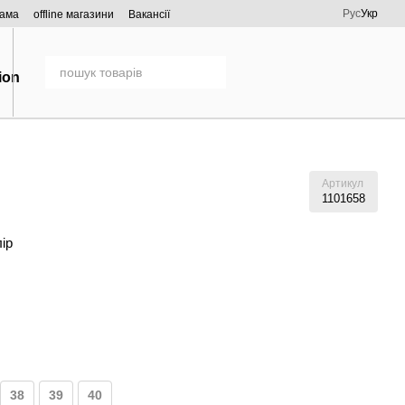
Рус
Укр
рама
offline магазини
Вакансії
Артикул
1101658
лір
38
39
40