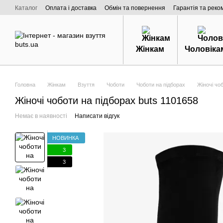
Перейти к основному контенту
Каталог
Оплата і доставка
Обмін та повернення
Гарантія та реко
Договір публічної оферти
Про нас
Жінкам
Чоловіка
Головна
Жінкам
Взуття
Чоботи
Чоботи на підборах
Жіночі чо
Жіночі чоботи на підборах buts 1101658
Немає в наявності
Написати відгук
НОВИНКА
3
3