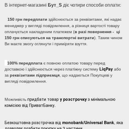
В інтернет-магазині
Бут_S
діє чотири способи оплати:
150 грн передплати
здійснюється за реквізитами, які надає
менеджер у вигляді повідомлення, а різниця вартості товару
оплачується накладеним платежем (
в разі повернення - ці
150 грн списуються на транспортні витрати
). Таким чином
Ви маєте змогу оглянути і приміряти взуття.
100% передплата
є повною оплатою товару перед
LiqPay
доставкою і здійснюється через платіжну систему
або
за
реквізитами підприємця
, що надаються Покупцеві у
вигляді повідомлення.
придбати товар
у розстрочку
з мінімальною
Можливість
комісією від ПриватБанку.
Безкоштовна розстрочка від
monobank/Universal Bank
, яка
дозволяє розбити покупку на 3 частини.