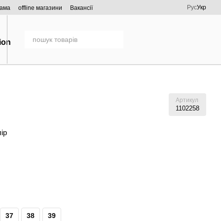
Рус
Укр
рама
offline магазини
Вакансії
Артикул
1102258
лір
37
38
39