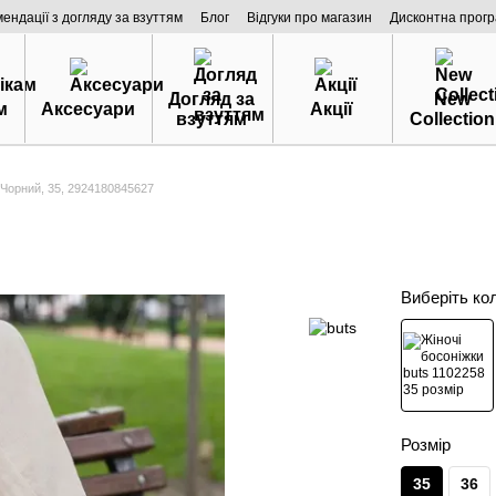
мендації з догляду за взуттям
Блог
Відгуки про магазин
Дисконтна прог
Догляд за
New
м
Аксесуари
Акції
взуттям
Collection
, Чорний, 35, 2924180845627
Виберіть ко
Розмір
35
36