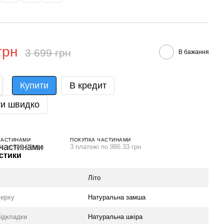
грн
3 699 грн
В бажання
Купити
В кредит
и швидко
ЧАСТИНАМИ
ПОКУПКА ЧАСТИНАМИ
і по 986.33 грн
3 платежі по 986.33 грн
стики
Літо
верху
Натуральна замша
підкладки
Натуральна шкіра