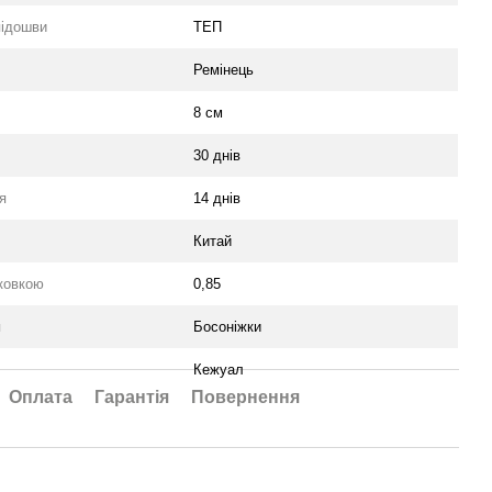
підошви
ТЕП
Ремінець
8 см
30 днів
я
14 днів
Китай
аковкою
0,85
я
Босоніжки
Кежуал
Оплата
Гарантія
Повернення