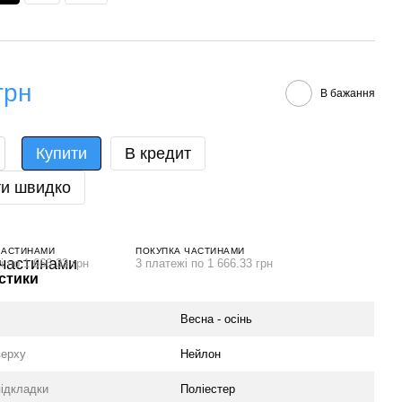
грн
В бажання
Купити
В кредит
и швидко
ЧАСТИНАМИ
ПОКУПКА ЧАСТИНАМИ
і по 1 666.33 грн
3 платежі по 1 666.33 грн
стики
Весна - осінь
верху
Нейлон
підкладки
Поліестер