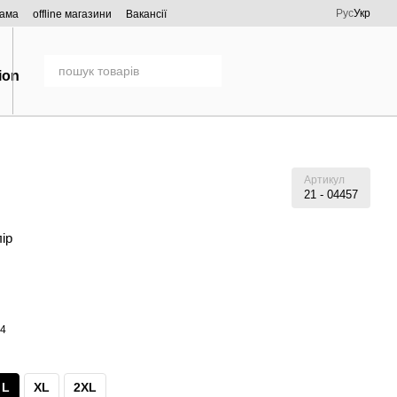
Рус
Укр
рама
offline магазини
Вакансії
Артикул
21 - 04457
лір
L
XL
2XL