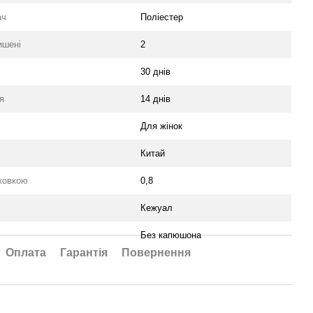
ач
Поліестер
ишені
2
30 днів
я
14 днів
Для жінок
Китай
аковкою
0,8
Кежуал
Без капюшона
Оплата
Гарантія
Повернення