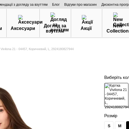
мендації з догляду за взуттям
Блог
Відгуки про магазин
Дисконтна прог
Догляд за
New
м
Аксесуари
Акції
взуттям
Collection
 Vivilona 21 - 04457, Коричневий, L, 2924180827944
Виберіть ко
Розмір
S
M