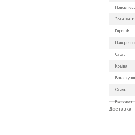
Наповнюв
Зовнішні к
Гарантія
Поверненн
Стать
Країна
Вага з уп
Стиль
Капюшон
Доставка