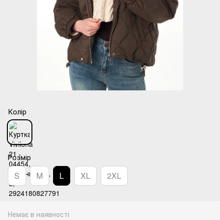
Колір
Розмір
S
M
L
XL
2XL
Немає в наявності