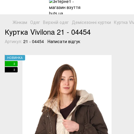
Жінкам
Одяг
Верхній одяг
Демісезонні куртки
Куртка Vi
Куртка Vivilona 21 - 04454
Артикул:
21 - 04454
Написати відгук
НОВИНКА
3
3