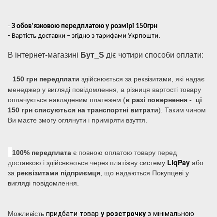
-
З обов'язковою передплатою у розмірі 150грн
- Вартість доставки – згідно з тарифами Укрпошти.
В інтернет-магазині
Бут_S
діє чотири способи оплати:
150 грн передплати
здійснюється за реквізитами, які надає
менеджер у вигляді повідомлення, а різниця вартості товару
оплачується накладеним платежем (
в разі повернення - ці
150 грн списуються на транспортні витрати
). Таким чином
Ви маєте змогу оглянути і приміряти взуття.
100% передплата
є повною оплатою товару перед
LiqPay
доставкою і здійснюється через платіжну систему
або
за
реквізитами підприємця
, що надаються Покупцеві у
вигляді повідомлення.
придбати товар
у розстрочку
з мінімальною
Можливість