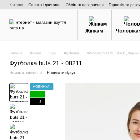
Перейти к основному контенту
Каталог
Оплата і доставка
Обмін та повернення
Гарантія та реко
Договір публічної оферти
Про нас
Жінкам
Чоловіка
Головна
Жінкам
Одяг
Футболки
Футболка buts 21 - 08211, Чорний
Футболка buts 21 - 08211
Немає в наявності
Написати відгук
НОВИНКА
3
3