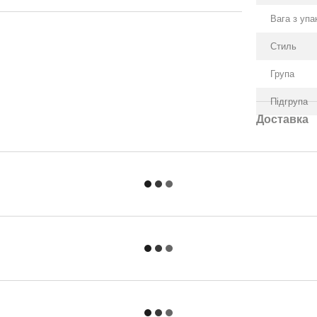
Вага з уп
Стиль
Група
Підгрупа
Доставка