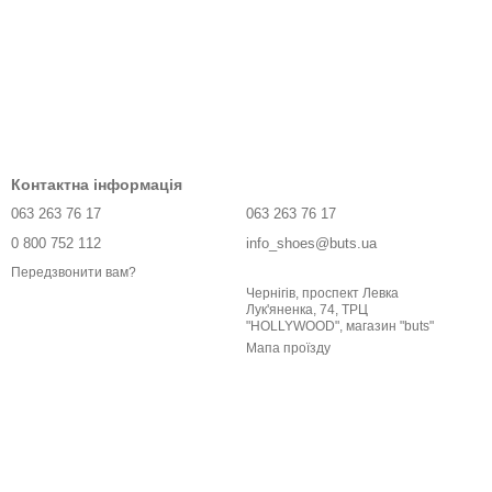
Контактна інформація
063 263 76 17
063 263 76 17
0 800 752 112
info_shoes@buts.ua
Передзвонити вам?
Чернігів, проспект Левка
Лук'яненка, 74, ТРЦ
"HOLLYWOOD", магазин "buts"
Мапа проїзду