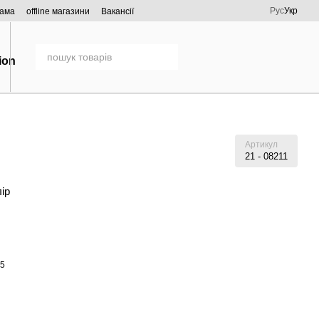
Рус
Укр
рама
offline магазини
Вакансії
Артикул
21 - 08211
лір