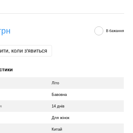
грн
В бажання
ити, коли з'явиться
стики
Літо
Бавовна
я
14 днів
Для жінок
Китай