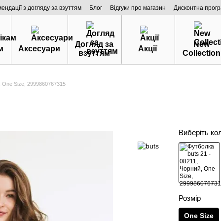
мендації з догляду за взуттям
Блог
Відгуки про магазин
Дисконтна прог
Догляд за
New
м
Аксесуари
Акції
взуттям
Collection
, One Size, 2999860767315
Виберіть ко
Розмір
One Size