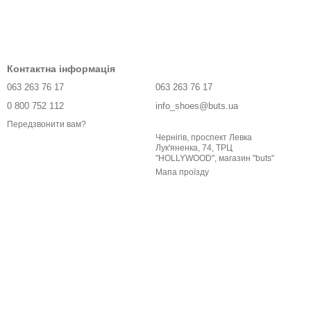
Контактна інформація
063 263 76 17
063 263 76 17
0 800 752 112
info_shoes@buts.ua
Передзвонити вам?
Чернігів, проспект Левка
Лук'яненка, 74, ТРЦ
"HOLLYWOOD", магазин "buts"
Мапа проїзду