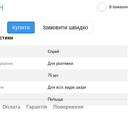
н
В бажання
Купити
Замовити швидко
стики
Спрей
сування
Для розтяжки
75 мл
ня
Для всіх видів шкіри
Польща
Оплата
Гарантія
Повернення