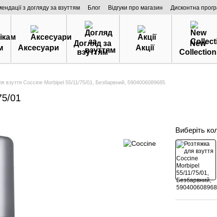
мендації з догляду за взуттям
Блог
Відгуки про магазин
Дисконтна прог
Догляд за
New
м
Аксесуари
Акції
взуттям
Collection
я взуття Coccine Morbipel 55/11/75/01, Безбарвний, 5904006089685
75/01
Виберіть ко