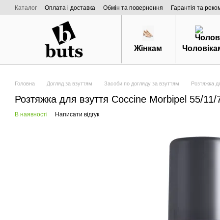
Перейти к основному контенту
Каталог
Оплата і доставка
Обмін та повернення
Гарантія та реко
Договір публічної оферти
Про нас
Жінкам
Чоловіка
Головна
Догляд за взуттям
Засоби по догляду за взуттям
Розтяжка дл
Розтяжка для взуття Coccine Morbipel 55/11/
В наявності
Написати відгук