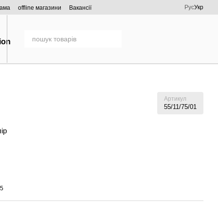
Рус
Укр
рама
offline магазини
Вакансії
Артикул
55/11/75/01
лір