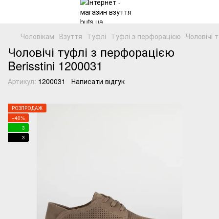
Чоловікам
Взуття
Туфлі
Туфлі з перфорацією
Чоловічі 
Чоловічі туфлі з перфорацією
Berisstini 1200031
Артикул:
1200031
Написати відгук
РОЗПРОДАЖ
−40%
3
3