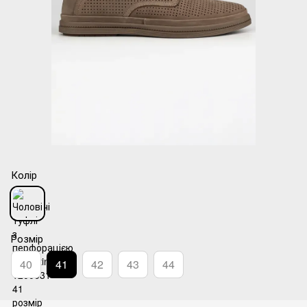
Колір
Розмір
40
41
42
43
44