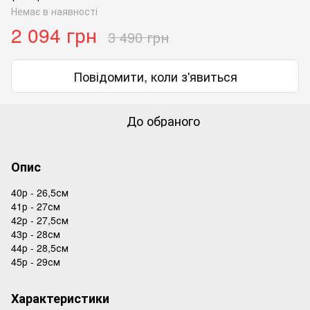
Немає в наявності
2 094 грн
3 490 грн
Повідомити, коли з'явиться
До обраного
Опис
40р - 26,5см
41р - 27см
42р - 27,5см
43р - 28см
44р - 28,5см
45р - 29см
Характеристики