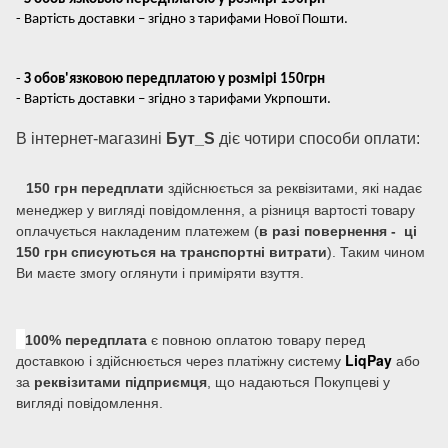
- Вартість доставки – згідно з тарифами Нової Пошти.
-
З обов'язковою передплатою у розмірі 150грн
- Вартість доставки – згідно з тарифами Укрпошти.
В інтернет-магазині
Бут_S
діє чотири способи оплати:
150 грн передплати
здійснюється за реквізитами, які надає
менеджер у вигляді повідомлення, а різниця вартості товару
оплачується накладеним платежем (
в разі повернення - ці
150 грн списуються на транспортні витрати
). Таким чином
Ви маєте змогу оглянути і приміряти взуття.
100% передплата
є повною оплатою товару перед
LiqPay
доставкою і здійснюється через платіжну систему
або
за
реквізитами підприємця
, що надаються Покупцеві у
вигляді повідомлення.