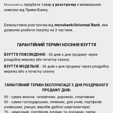
придбати товар
у розстрочку
з мінімальною
Можливість
комісією від ПриватБанку.
Безкоштовна розстрочка від
monobank/Universal Bank
, яка
дозволяє розбити покупку на 3 частини.
ГАРАНТІЙНИЙ ТЕРМІН НОСІННЯ ВЗУТТЯ
ВЗУТТЯ ПОВСЯКДЕННЕ
- 30 днів з дня продажу через
роздрібну мережу або початку сезону
ВЗУТТЯ МОДЕЛЬНЕ
- 30 днів з дня продажу через роздрібну
мережу або з початку сезону
ГАРАНТІЙНИЙ ТЕРМІН ЕКСПЛУАТАЦІЇ З ДНЯ РОЗДРІБНОГО
ПРОДАЖУ ДНІВ:
50 - сумок жіночіх, чоловічних, дорожніх, спортивних
50 - сумок господарських, пляжних, для учнів, портфелів
учнівських, ранція, виробів дрібної шкіргалантереї
70 - чемоданів, портфелів ділових та дорожніх, папок