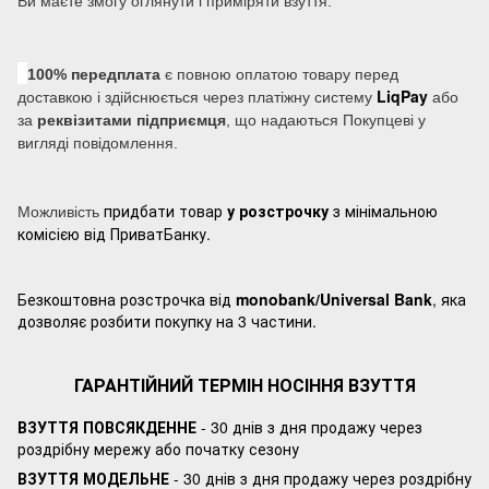
Ви маєте змогу оглянути і приміряти взуття.
100% передплата
є повною оплатою товару перед
LiqPay
доставкою і здійснюється через платіжну систему
або
за
реквізитами підприємця
, що надаються Покупцеві у
вигляді повідомлення.
придбати товар
у розстрочку
з мінімальною
Можливість
комісією від ПриватБанку.
Безкоштовна розстрочка від
monobank/Universal Bank
, яка
дозволяє розбити покупку на 3 частини.
ГАРАНТІЙНИЙ ТЕРМІН НОСІННЯ ВЗУТТЯ
ВЗУТТЯ ПОВСЯКДЕННЕ
- 30 днів з дня продажу через
роздрібну мережу або початку сезону
ВЗУТТЯ МОДЕЛЬНЕ
- 30 днів з дня продажу через роздрібну