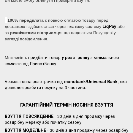
Ви маєте змогу оглянути і приміряти взуття.
100% передплата
є повною оплатою товару перед
LiqPay
доставкою і здійснюється через платіжну систему
або
за
реквізитами підприємця
, що надаються Покупцеві у
вигляді повідомлення.
придбати товар
у розстрочку
з мінімальною
Можливість
комісією від ПриватБанку.
Безкоштовна розстрочка від
monobank/Universal Bank
, яка
дозволяє розбити покупку на 3 частини.
ГАРАНТІЙНИЙ ТЕРМІН НОСІННЯ ВЗУТТЯ
ВЗУТТЯ ПОВСЯКДЕННЕ
- 30 днів з дня продажу через
роздрібну мережу або початку сезону
ВЗУТТЯ МОДЕЛЬНЕ
- 30 днів з дня продажу через роздрібну