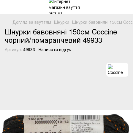
Догляд за взуттям
Шнурки
Шнурки бавовняні 150см Cocc
Шнурки бавовняні 150см Coccine
чорний/помаранчевий 49933
Артикул:
49933
Написати відгук