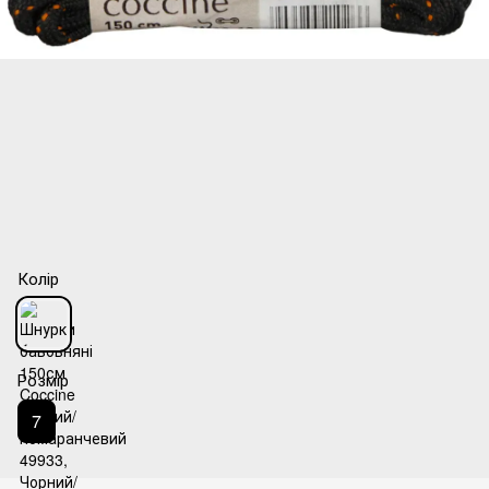
Колір
Розмір
7