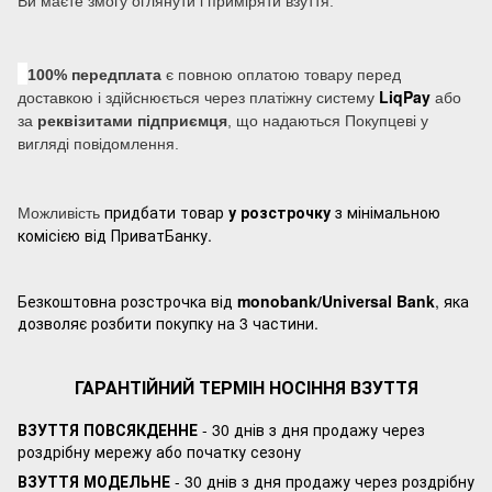
Ви маєте змогу оглянути і приміряти взуття.
100% передплата
є повною оплатою товару перед
LiqPay
доставкою і здійснюється через платіжну систему
або
за
реквізитами підприємця
, що надаються Покупцеві у
вигляді повідомлення.
придбати товар
у розстрочку
з мінімальною
Можливість
комісією від ПриватБанку.
Безкоштовна розстрочка від
monobank/Universal Bank
, яка
дозволяє розбити покупку на 3 частини.
ГАРАНТІЙНИЙ ТЕРМІН НОСІННЯ ВЗУТТЯ
ВЗУТТЯ ПОВСЯКДЕННЕ
- 30 днів з дня продажу через
роздрібну мережу або початку сезону
ВЗУТТЯ МОДЕЛЬНЕ
- 30 днів з дня продажу через роздрібну