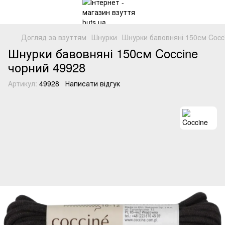
Догляд за взуттям
Шнурки
Шнурки бавовняні 150см Cocci
Шнурки бавовняні 150см Coccine
чорний 49928
Артикул:
49928
Написати відгук