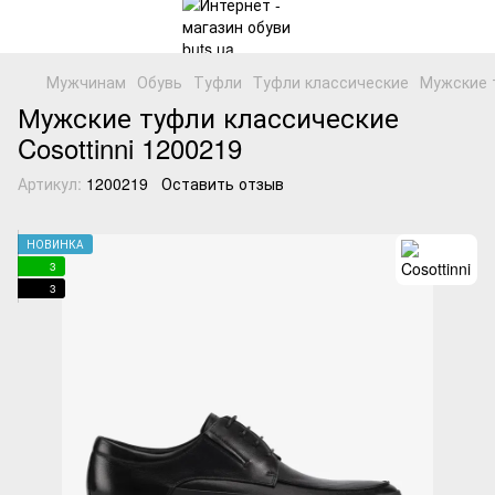
Мужчинам
Обувь
Туфли
Tуфли классические
Мужские т
Мужские туфли классические
Cosottinni 1200219
Артикул:
1200219
Оставить отзыв
НОВИНКА
3
3