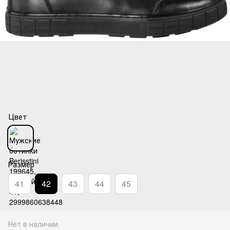
Цвет
Размер
41
42
43
44
45
Нет в наличии