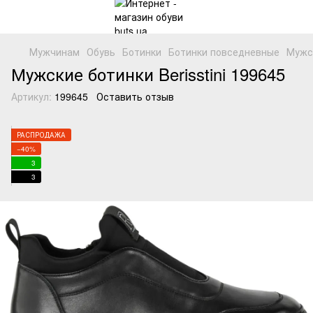
Мужчинам
Обувь
Ботинки
Ботинки повседневные
Мужск
Мужские ботинки Berisstini 199645
Артикул:
199645
Оставить отзыв
РАСПРОДАЖА
−40%
3
3