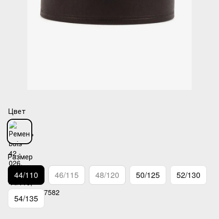
Цвет
Размер
44/110
46/115
48/120
50/125
52/130
54/135